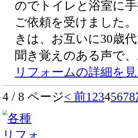
のでトイレと浴室に手
ご依頼を受けました。
きは、お互いに30歳
聞き覚えのある声で、
リフォームの詳細を見
4 / 8 ページ
< 前
1
2
3
4
5
6
7
8