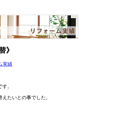
替》
ム実績
です。
替えたいとの事でした。