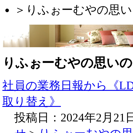
＞
りふぉーむやの思い
りふぉーむやの思いの
社員の業務日報から《L
取り替え》
投稿日：2024年2月2