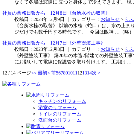
なくて冬場は窓際に 立つと身体まで冷えてきます。 現
社員の業務日報から 12月8日《台所水栓の取替》
投稿日：2023年12月9日 ｜ カテゴリー：
お知らせ
>
り
《台所水栓の取替》 以前の水栓（蛇口）は、水の止ま
ジだけでも数千円する時代です。 今回は阪神 …（略）
社員の業務日報から 12月7日《外壁塗装工事》
投稿日：2023年12月8日 ｜ カテゴリー：
お知らせ
>
り
《外壁塗装工事》 築20年の木造2階建ての外壁塗装工
にお願いして電線に保護管を取り付けます。 工期は …
12 / 14 ページ
<< 最初
< 前
5
6
7
8
9
10
11
12
13
14
次 >
キッチンのリフォーム
浴室のリフォーム
トイレのリフォーム
洗面台のリフォーム