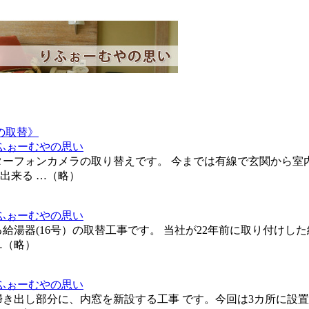
の取替》
ふぉーむやの思い
ターフォンカメラの取り替えです。 今までは有線で玄関から室
出来る …（略）
ふぉーむやの思い
給湯器(16号）の取替工事です。 当社が22年前に取り付けし
…（略）
ふぉーむやの思い
掃き出し部分に、内窓を新設する工事 です。今回は3カ所に設