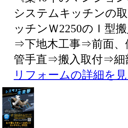
システムキッチンの取替
ッチンＷ2250のＩ型
⇒下地木工事⇒前面、
管手直⇒搬入取付⇒細
リフォームの詳細を見